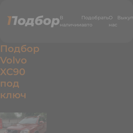
В
Подобрать
О
Выку
наличии
авто
нас
Подбор
Volvo
XC90
под
едавно
ключ
одобрали