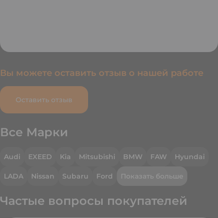
автолюбителям. Но, в основном, стиль
езды у меня спокойный. Просто знаю,
что перейдя на пониженную, накажу
любого спортсмена на дороге:)
Тяговитости двигателю не занимать!
Машина лучшая из всех, на которых
Вы можете оставить отзыв о нашей работе
доводилось ездить. В планах XC 70 как
вторая в семье. Вольво - это любовь!
Оставить отзыв
Все Марки
Audi
EXEED
Kia
Mitsubishi
BMW
FAW
Hyundai
LADA
Nissan
Subaru
Ford
Показать больше
Частые вопросы покупателей