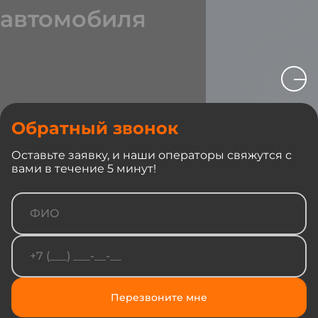
автомобиля
Обратный звонок
Продайте нам старый
Оставьте заявку, и наши операторы свяжутся с
автомобиль и забудьте
вами в течение 5 минут!
о нем. Мы покупаем
практически все авто в
любом состоянии. Мы
учтем все особенности
вашего автомобиля,
состояние и
комплектацию, чтобы
предложить вам
наиболее выгодную
Перезвоните мне
цену.