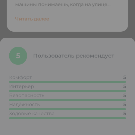
машины понимаешь, когда на улице
снег и мороз – печка греет безупречно.
Фонари с ксеноном выручают в плохую
Читать далее
погоду и при езде ночью. Очень
просторный салон.
5
Пользователь рекомендует
Комфорт
5
Интерьер
5
Безопасность
5
Надёжность
5
Ходовые качества
5