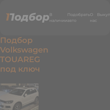
В
Подобрать
О
Выку
наличии
авто
нас
Подбор
Volkswagen
TOUAREG
едавно
под ключ
одобрали