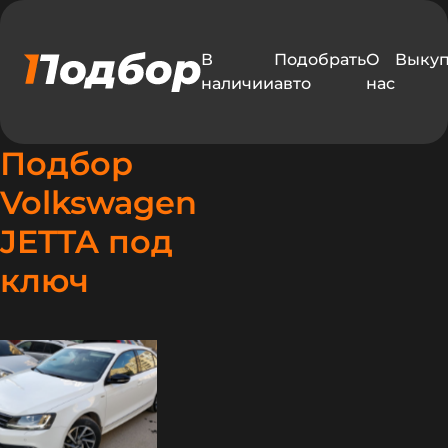
В
Подобрать
О
Выку
наличии
авто
нас
Подбор
Volkswagen
JETTA под
едавно
ключ
одобрали