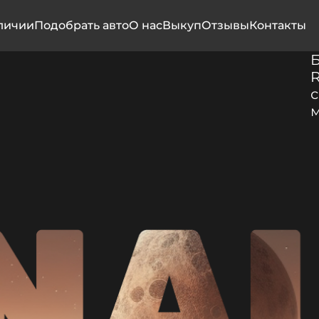
личии
Подобрать авто
О нас
Выкуп
Отзывы
Контакты
R
с
м