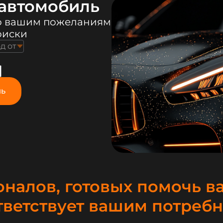
автомобиль
о вашим пожеланиям
оиски
од от
ль
налов, готовых помочь в
тветствует вашим потребн