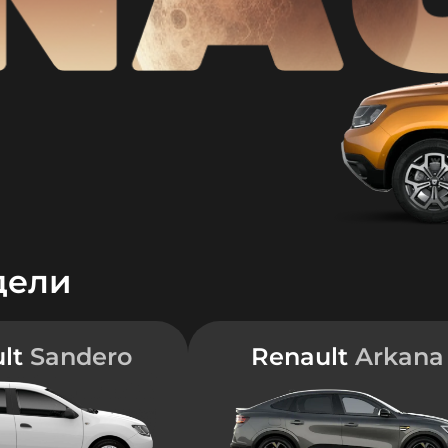
дели
ult
Sandero
Renault
Arkana