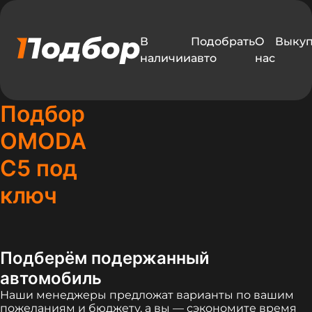
В
Подобрать
О
Выку
наличии
авто
нас
Подбор
OMODA
C5 под
ключ
Подберём подержанный
автомобиль
Наши менеджеры предложат варианты по вашим
пожеланиям и бюджету, а вы — сэкономите время