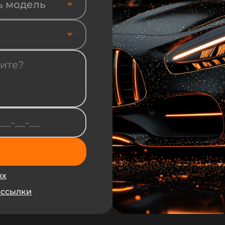
ь модель
ых
ассылки