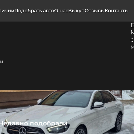
личии
Подобрать авто
О нас
Выкуп
Отзывы
Контакты
M
с
м
 и
Недавно подобрали