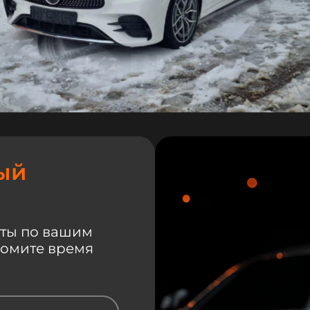
ый
ты по вашим
номите время