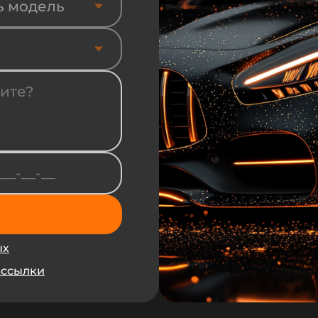
ь модель
ых
ассылки