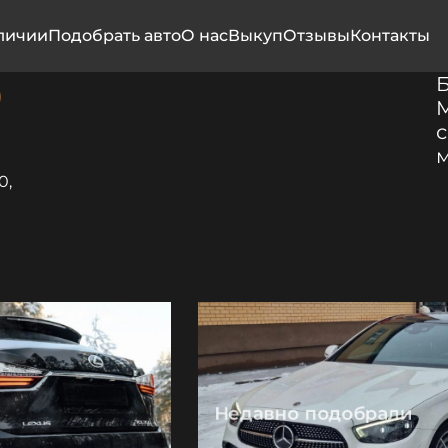
личии
Подобрать авто
О нас
Выкуп
Отзывы
Контакты
0
M
с
0,
Недавно подобрали