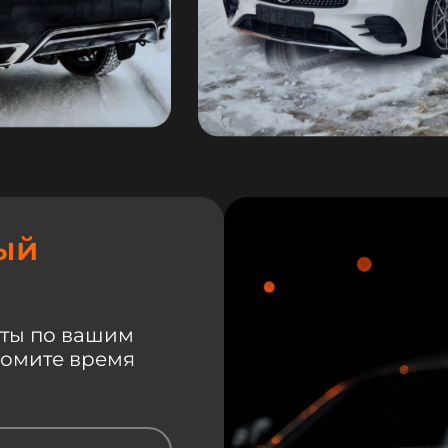
ый
ты по вашим
номите время