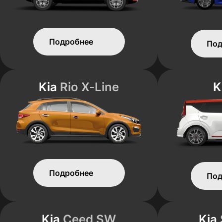
Подробнее
Под
Kia
Rio X-Line
K
Подробнее
Под
Kia
Ceed SW
Kia