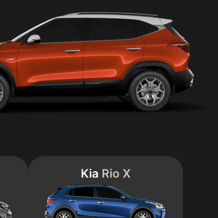
Kia
Rio X