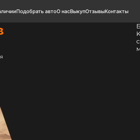
аличии
Подобрать авто
О нас
Выкуп
Отзывы
Контакты
в
K
с
м
тя