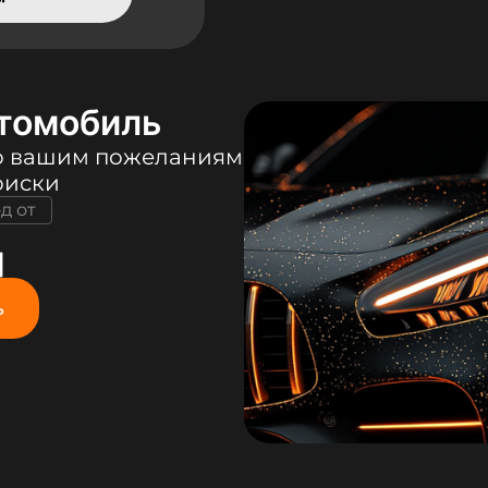
томобиль
о вашим пожеланиям
оиски
од от
ь