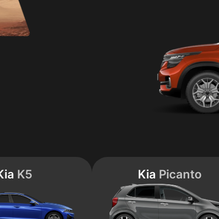
Kia
K5
Kia
Picanto