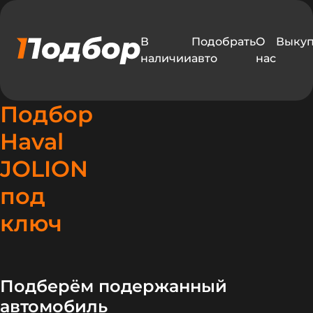
В
Подобрать
О
Выку
наличии
авто
нас
Подбор
Haval
JOLION
под
ключ
Подберём подержанный
автомобиль