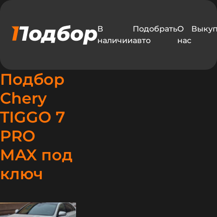
В
Подобрать
О
Выку
наличии
авто
нас
Подбор
Chery
TIGGO 7
PRO
MAX под
едавно
ключ
одобрали