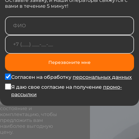
Оставьте заявку, и наши операторы свяжутся с
автомобиля
вами в течение 5 минут!
Перезвоните мне
Продайте нам старый
автомобиль и забудьте
Согласен на обработку
персональных данных
о нем. Мы покупаем
практически все авто в
Я даю свое согласие на получение
промо-
любом состоянии. Мы
рассылки
учтем все особенности
вашего автомобиля,
состояние и
комплектацию, чтобы
предложить вам
наиболее выгодную
цену.