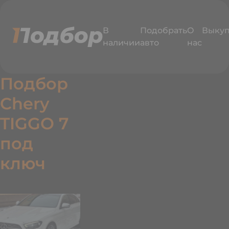
В
Подобрать
О
Выку
наличии
авто
нас
Подбор
Chery
TIGGO 7
под
едавно
ключ
одобрали