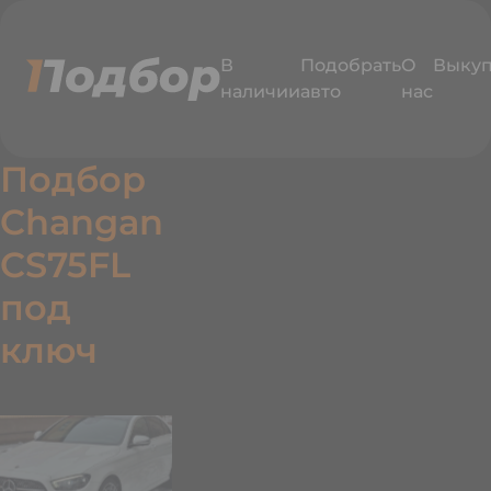
В
Подобрать
О
Выку
наличии
авто
нас
Подбор
Changan
CS75FL
под
едавно
ключ
одобрали