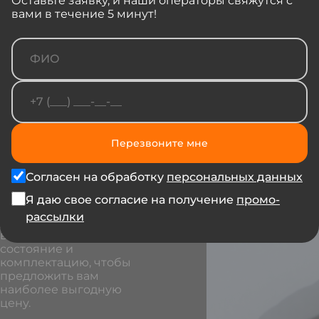
Оставьте заявку, и наши операторы свяжутся с
автомобиля
вами в течение 5 минут!
Перезвоните мне
Продайте нам старый
автомобиль и забудьте
Согласен на обработку
персональных данных
о нем. Мы покупаем
практически все авто в
Я даю свое согласие на получение
промо-
любом состоянии. Мы
рассылки
учтем все особенности
вашего автомобиля,
состояние и
комплектацию, чтобы
предложить вам
наиболее выгодную
цену.