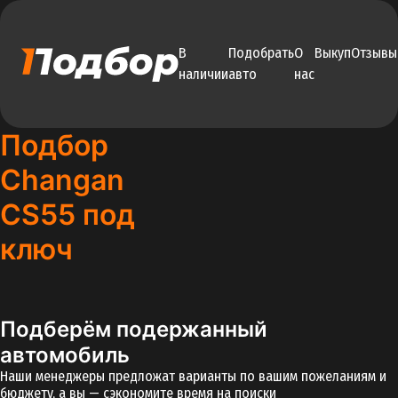
В
Подобрать
О
Выкуп
Отзывы
наличии
авто
нас
Подбор
Changan
CS55 под
ключ
Подберём подержанный
автомобиль
Наши менеджеры предложат варианты по вашим пожеланиям и
бюджету, а вы — сэкономите время на поиски