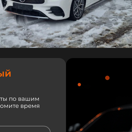
ый
ты по вашим
номите время