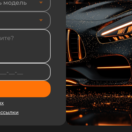
ь модель
ых
ассылки