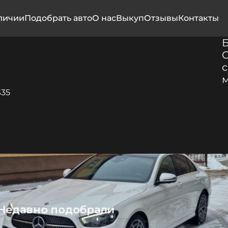
личии
Подобрать авто
О нас
Выкуп
Отзывы
Контакты
C
с
S35
Недавно подобрали