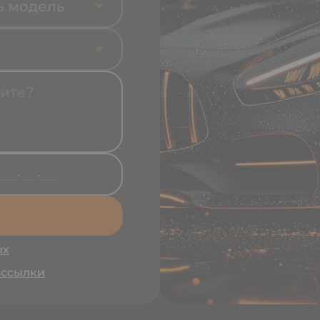
ь модель
ых
ассылки