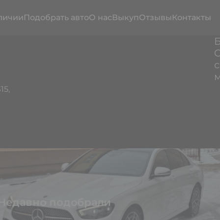
личии
Подобрать авто
О нас
Выкуп
Отзывы
Контакты
C
с
15,
Недавно подобрали