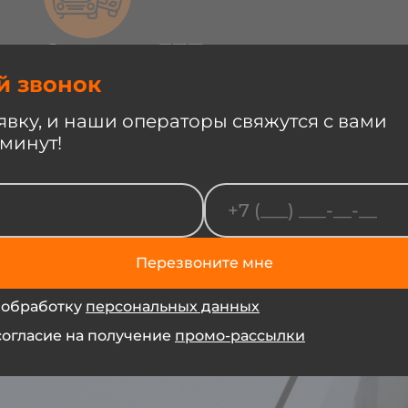
Скрытые ДТП
На вторичном рынке есть авто с
й звонок
износом или угоном, со
скрученным пробегом и после
явку, и наши операторы свяжутся с вами
серьёзных ДТП. Проверить
 минут!
честность продавца — большое
везение.
Перезвоните мне
 обработку
персональных данных
согласие на получение
промо-рассылки