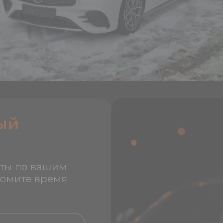
ый
ты по вашим
номите время