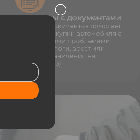
Проблемы с документами
Проверка документов помогает
избежать покупки автомобиля с
юридическими проблемами
(штрафы, залоги, арест или
розыск, ограничения на
регистрацию).