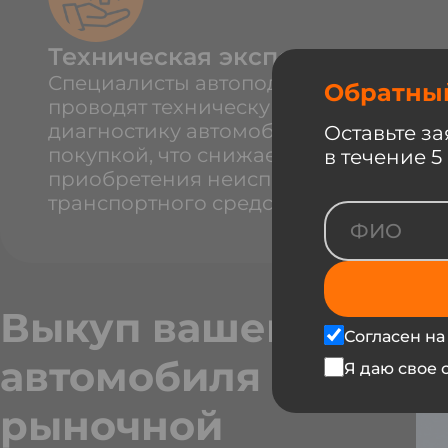
Техническая экспертиза
Специалисты автоподбора
Обратны
проводят техническую
диагностику автомобиля перед
Оставьте за
покупкой, что снижает риск
в течение 5
приобретения неисправного
транспортного средства.
Выкуп вашего
Согласен на
автомобиля по
Я даю свое 
рыночной