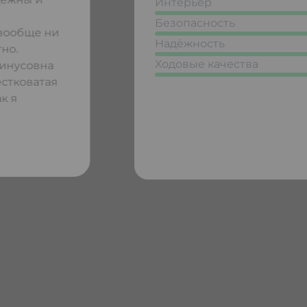
Интерьер
Безопасность
,вообще ни
Надёжность
тно.
Ходовые качества
минусовна
естковатая
к я