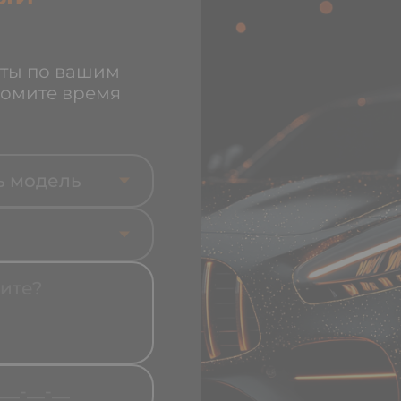
ты по вашим
номите время
ь модель