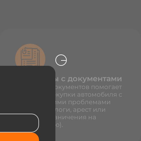
Проблемы с документами
Проверка документов помогает
избежать покупки автомобиля с
юридическими проблемами
(штрафы, залоги, арест или
розыск, ограничения на
регистрацию).