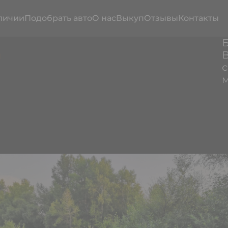
личии
Подобрать авто
О нас
Выкуп
Отзывы
Контакты
д
B
с
е