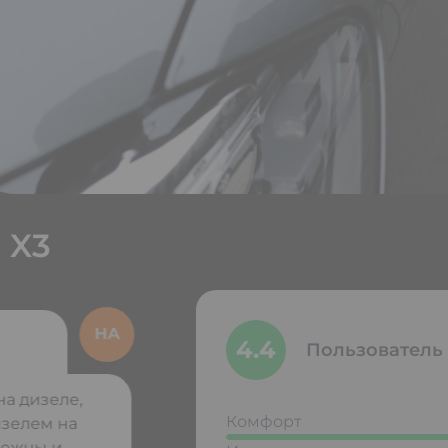
 X3
4.4
Пользователь
а дизеле,
Комфорт
изелем на
адежны и