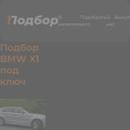
В
Подобрать
О
Выку
наличии
авто
нас
Подбор
BMW X1
под
едавно
одобрали
ключ