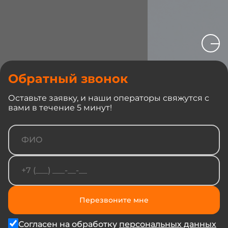
Обратный звонок
Продайте нам старый
автомобиль и забудьте
Оставьте заявку, и наши операторы свяжутся с
о нем. Мы покупаем
вами в течение 5 минут!
практически все авто в
любом состоянии. Мы
учтем все особенности
вашего автомобиля,
состояние и
комплектацию, чтобы
предложить вам
наиболее выгодную
цену.
Перезвоните мне
Согласен на обработку
персональных данных
Заполнить заявку