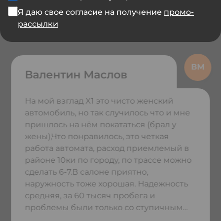
Я даю свое согласие на получение
промо-
рассылки
Отзывы владельцев BMW X1
Валентин Маслов
На мой взглад X1 это чисто женский
автомобиль, но так случилось что и мне
пришлось на нём покататься (брал у
жены),Что понравилось, это четкая
работа автомата, расход приемлемый в
районе 10ки по городу, по трассе можно
сделать 6-7.В салоне приятно,
наружность тоже хорошая. Надежность
средняя, за 60 тысяч пробега и
проблемы были только со ступичным
подшипником и рейкой,учитывая как