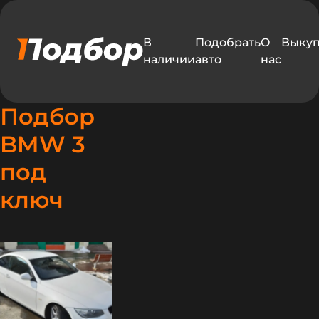
В
Подобрать
О
Выку
наличии
авто
нас
Подбор
BMW 3
под
едавно
ключ
одобрали