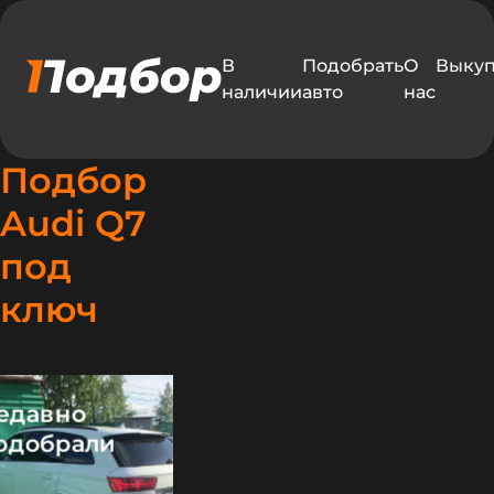
В
Подобрать
О
Выку
наличии
авто
нас
Подбор
Audi Q7
под
ключ
едавно
одобрали