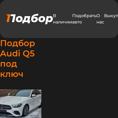
В
Подобрать
О
Выку
наличии
авто
нас
Подбор
Audi Q5
под
едавно
ключ
одобрали