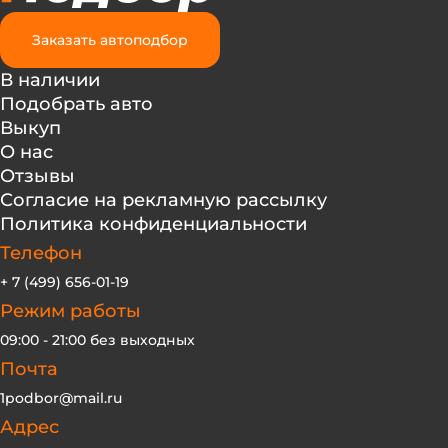
крутой тачке. В принципе, в этом
недостатке есть один немаловажный
Заказать автоподбор
плюс – вы будете чаще заглядывать под
В наличии
капот, что очень полезно!2. Коробка
Подобрать авто
передач склонна к частым поломкам.
Выкуп
Стоимость ремонта с деталями для
О нас
усиления – 45 тысяч. После этого она
Отзывы
сможет без проблем продержаться 100
Согласие на рекламную рассылку
тыс. км. Но не ремонтируйте у дилеров,
Политика конфиденциальности
если, конечно, машина не стоит на
гарантии, – они своему сервису цены не
Телефон
сложат! Впрочем, и ремонтируют они
+ 7 (499) 656-01-19
безалаберно, то же касается и усиления
Режим работы
коробки, так что вскоре она снова
09:00 - 21:00 без выходных
сломается. Поэтому, решив купить
Почта
автомобиль бу, не стесняйтесь
торговаться – сэкономите деньги на
1podbor@mail.ru
хороший ремонт и сможете потом
Адрес
спокойно кататься 100 тыс. км.3. Комфорт